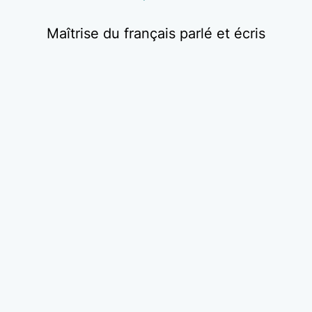
Maîtrise du français parlé et écris
Nos emplois disponibles
Technicien(enne) en travail social
Forte demande
Jusqu'à 36,50$/h selon la région.
Partout à travers le Québec.